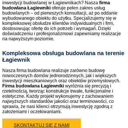
inwestycji budowlanej w Łagiewnikach? Nasza
firma
budowlana Łagiewniki
oferuje pełen zakres usług
budowlanych – od pierwszych konsultacji, aż po oddanie
wybudowanego obiektu do użytku. Specjalizujemy się w
kompleksowej obsłudze klientów indywidualnych i firm,
dostosowując ofertę do ich potrzeb i wymagań. Dzięki
doświadczeniu i profesjonalizmowi zapewniamy realizacje
na najwyższym poziomie.
Kompleksowa obsługa budowlana na terenie
Łagiewnik
Nasza firma budowlana realizuje zarówno budowę
nowoczesnych domów jednorodzinnych, jak i większych
inwestycji mieszkaniowych oraz obiektów przemysłowych.
Firma budowlana Łagiewniki
wyróżnia się precyzją i
rzetelnością, tworząc konstrukcje trwałe, funkcjonalne i
estetyczne. Każdy projekt wykonujemy z zachowaniem
najwyższych standardów jakości oraz terminowości, co
sprawia, że nasi klienci otrzymują inwestycję zgodną z
założeniami i oczekiwaniami.
SKONTAKTUJ SIĘ Z NAMI