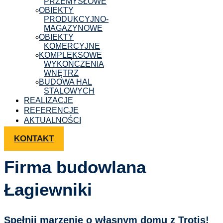
PRZEMYSŁOWE
OBIEKTY
PRODUKCYJNO-
MAGAZYNOWE
OBIEKTY
KOMERCYJNE
KOMPLEKSOWE
WYKOŃCZENIA
WNĘTRZ
BUDOWA HAL
STALOWYCH
REALIZACJE
REFERENCJE
AKTUALNOŚCI
KONTAKT
Firma budowlana
Łagiewniki
Spełnij marzenie o własnym domu z Trotis!