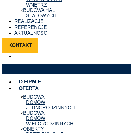
WNĘTRZ
BUDOWA HAL
STALOWYCH
REALIZACJE
REFERENCJE
AKTUALNOŚCI
KONTAKT
+48 504 089 107
O FIRMIE
OFERTA
BUDOWA
DOMÓW
JEDNORODZINNYCH
BUDOWA
DOMÓW
WIELORODZINNYCH
OBIEKTY