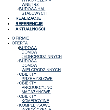
WYKOŃCZENIA
WNĘTRZ
BUDOWA HAL
STALOWYCH
REALIZACJE
REFERENCJE
AKTUALNOŚCI
O FIRMIE
OFERTA
BUDOWA
DOMÓW
JEDNORODZINNYCH
BUDOWA
DOMÓW
WIELORODZINNYCH
OBIEKTY
PRZEMYSŁOWE
OBIEKTY
PRODUKCYJNO-
MAGAZYNOWE
OBIEKTY
KOMERCYJNE
KOMPLEKSOWE
WYKOŃCZENIA