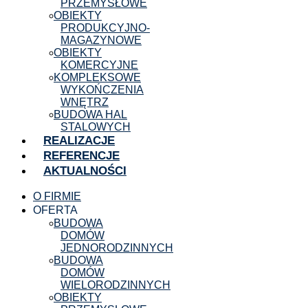
PRZEMYSŁOWE
OBIEKTY
PRODUKCYJNO-
MAGAZYNOWE
OBIEKTY
KOMERCYJNE
KOMPLEKSOWE
WYKOŃCZENIA
WNĘTRZ
BUDOWA HAL
STALOWYCH
REALIZACJE
REFERENCJE
AKTUALNOŚCI
O FIRMIE
OFERTA
BUDOWA
DOMÓW
JEDNORODZINNYCH
BUDOWA
DOMÓW
WIELORODZINNYCH
OBIEKTY