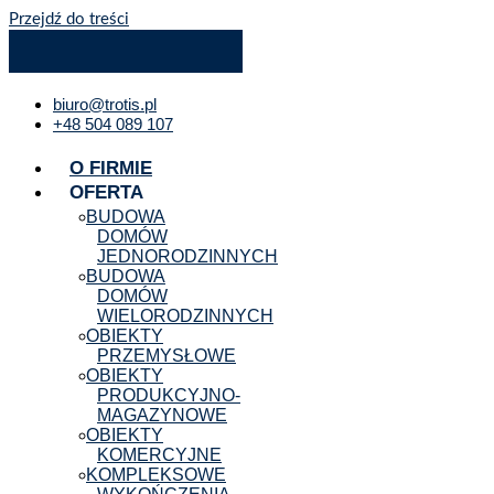
Przejdź do treści
biuro@trotis.pl
+48 504 089 107
O FIRMIE
OFERTA
BUDOWA
DOMÓW
JEDNORODZINNYCH
BUDOWA
DOMÓW
WIELORODZINNYCH
OBIEKTY
PRZEMYSŁOWE
OBIEKTY
PRODUKCYJNO-
MAGAZYNOWE
OBIEKTY
KOMERCYJNE
KOMPLEKSOWE