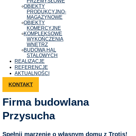
PRZEMYSŁOWE
OBIEKTY
PRODUKCYJNO-
MAGAZYNOWE
OBIEKTY
KOMERCYJNE
KOMPLEKSOWE
WYKOŃCZENIA
WNĘTRZ
BUDOWA HAL
STALOWYCH
REALIZACJE
REFERENCJE
AKTUALNOŚCI
KONTAKT
Firma budowlana
Przysucha
Spełnij marzenie o własnym domu z Trotis!