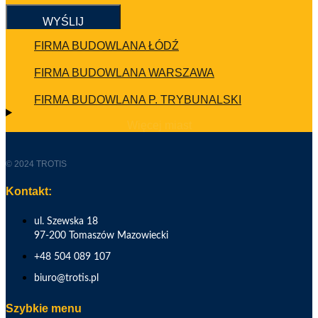
WYŚLIJ
FIRMA BUDOWLANA ŁÓDŹ
FIRMA BUDOWLANA WARSZAWA
FIRMA BUDOWLANA P. TRYBUNALSKI
Więcej miast
© 2024 TROTIS
Kontakt:
ul. Szewska 18
97-200 Tomaszów Mazowiecki
+48 504 089 107
biuro@trotis.pl
Szybkie menu