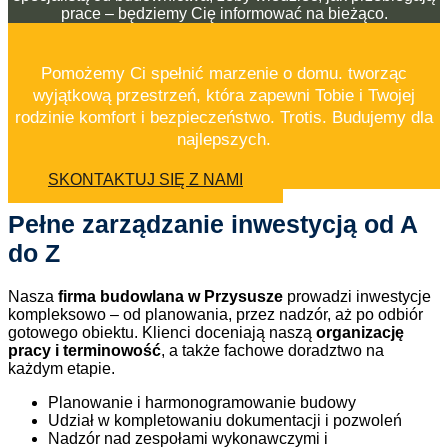
prace – będziemy Cię informować na bieżąco.
Pomożemy Ci spełnić marzenie o domu. tworząc
wyjątkową przestrzeń, która zapewni Tobie i Twojej
rodzinie komfort i bezpieczeństwo. Trotis. Budujemy dla
najlepszych.
SKONTAKTUJ SIĘ Z NAMI
Pełne zarządzanie inwestycją od A
do Z
Nasza
firma budowlana w Przysusze
prowadzi inwestycje
kompleksowo – od planowania, przez nadzór, aż po odbiór
gotowego obiektu. Klienci doceniają naszą
organizację
pracy i terminowość
, a także fachowe doradztwo na
każdym etapie.
Planowanie i harmonogramowanie budowy
Udział w kompletowaniu dokumentacji i pozwoleń
Nadzór nad zespołami wykonawczymi i